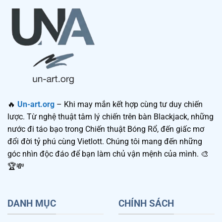
1
(Man-
to-
Man):
Tranh
Luận
Không
Hồi
Kết
🔥
Un-art.org
– Khi may mắn kết hợp cùng tư duy chiến
lược. Từ nghệ thuật tâm lý chiến trên bàn Blackjack, những
nước đi táo bạo trong Chiến thuật Bóng Rổ, đến giấc mơ
đổi đời tỷ phú cùng Vietlott. Chúng tôi mang đến những
góc nhìn độc đáo để bạn làm chủ vận mệnh của mình. 🎨
🏆💸
DANH MỤC
CHÍNH SÁCH