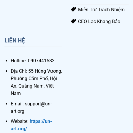
Miễn Trừ Trách Nhiệm
CEO Lạc Khang Bảo
LIÊN HỆ
Hotline:
0907441583
Địa Chỉ:
55 Hùng Vương,
Phường Cẩm Phổ, Hội
An, Quảng Nam, Việt
Nam
Email:
support@un-
art.org
Website:
https://un-
art.org/