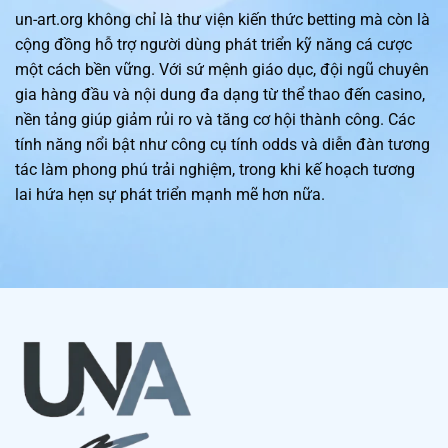
un-art.org không chỉ là thư viện kiến thức betting mà còn là
cộng đồng hỗ trợ người dùng phát triển kỹ năng cá cược
một cách bền vững. Với sứ mệnh giáo dục, đội ngũ chuyên
gia hàng đầu và nội dung đa dạng từ thể thao đến casino,
nền tảng giúp giảm rủi ro và tăng cơ hội thành công. Các
tính năng nổi bật như công cụ tính odds và diễn đàn tương
tác làm phong phú trải nghiệm, trong khi kế hoạch tương
lai hứa hẹn sự phát triển mạnh mẽ hơn nữa.