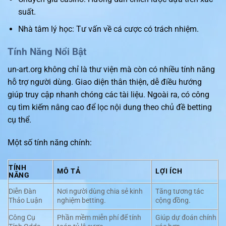
suất.
Nhà tâm lý học: Tư vấn về cá cược có trách nhiệm.
Tính Năng Nổi Bật
un-art.org không chỉ là thư viện mà còn có nhiều tính năng
hỗ trợ người dùng. Giao diện thân thiện, dễ điều hướng
giúp truy cập nhanh chóng các tài liệu. Ngoài ra, có công
cụ tìm kiếm nâng cao để lọc nội dung theo chủ đề betting
cụ thể.
Một số tính năng chính:
TÍNH
MÔ TẢ
LỢI ÍCH
NĂNG
Diễn Đàn
Nơi người dùng chia sẻ kinh
Tăng tương tác
Thảo Luận
nghiệm betting.
cộng đồng.
Công Cụ
Phần mềm miễn phí để tính
Giúp dự đoán chính