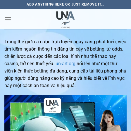
Bỏ
ADD ANYTHING HERE OR JUST REMOVE IT...
qua
nội
dung
Trong thế giới cá cược trực tuyến ngày càng phát triển, việc
tìm kiếm nguồn thông tin đáng tin cậy về betting, từ odds,
chiến lược cá cược đến các loại hình như thể thao hay
casino, trở nên thiết yếu.
un-art.org
nổi lên như một thư
viện kiến thức betting đa dạng, cung cấp tài liệu phong phú
giúp người dùng nâng cao kỹ năng và hiểu biết về lĩnh vực
này một cách an toàn và hiệu quả.