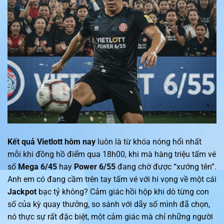
Kết quả Vietlott hôm nay
luôn là từ khóa nóng hổi nhất
mỗi khi đồng hồ điểm qua 18h00, khi mà hàng triệu tấm vé
số
Mega 6/45
hay
Power 6/55
đang chờ được “xướng tên”.
Anh em có đang cầm trên tay tấm vé với hi vọng về một cái
Jackpot
bạc tỷ không? Cảm giác hồi hộp khi dò từng con
số của kỳ quay thưởng, so sánh với dãy số mình đã chọn,
nó thực sự rất đặc biệt, một cảm giác mà chỉ những người