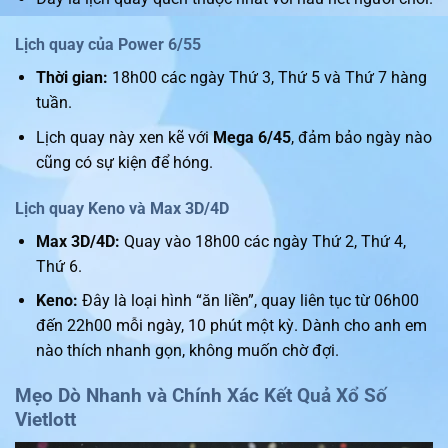
Lịch quay của Power 6/55
Thời gian:
18h00 các ngày Thứ 3, Thứ 5 và Thứ 7 hàng
tuần.
Lịch quay này xen kẽ với
Mega 6/45
, đảm bảo ngày nào
cũng có sự kiện để hóng.
Lịch quay Keno và Max 3D/4D
Max 3D/4D:
Quay vào 18h00 các ngày Thứ 2, Thứ 4,
Thứ 6.
Keno:
Đây là loại hình “ăn liền”, quay liên tục từ 06h00
đến 22h00 mỗi ngày, 10 phút một kỳ. Dành cho anh em
nào thích nhanh gọn, không muốn chờ đợi.
Mẹo Dò Nhanh và Chính Xác Kết Quả Xổ Số
Vietlott