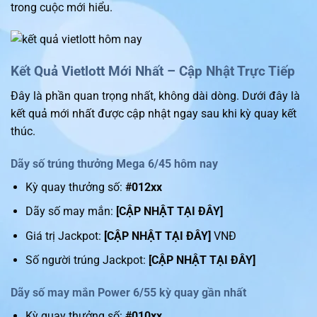
trong cuộc mới hiểu.
Kết Quả Vietlott Mới Nhất – Cập Nhật Trực Tiếp
Đây là phần quan trọng nhất, không dài dòng. Dưới đây là
kết quả mới nhất được cập nhật ngay sau khi kỳ quay kết
thúc.
Dãy số trúng thưởng Mega 6/45 hôm nay
Kỳ quay thưởng số:
#012xx
Dãy số may mắn:
[CẬP NHẬT TẠI ĐÂY]
Giá trị Jackpot:
[CẬP NHẬT TẠI ĐÂY]
VNĐ
Số người trúng Jackpot:
[CẬP NHẬT TẠI ĐÂY]
Dãy số may mắn Power 6/55 kỳ quay gần nhất
Kỳ quay thưởng số:
#010xx