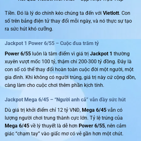
Tiền. Đó là lý do chính kéo chúng ta đến với
Vietlott
. Con
số trên bảng điện tử thay đổi mỗi ngày, và nó thực sự tạo
ra sức hút khó cưỡng.
Jackpot 1 Power 6/55 – Cuộc đua trăm tỷ
Power 6/55
luôn là tâm điểm vì giá trị
Jackpot 1
thường
xuyên vượt mốc 100 tỷ, thậm chí 200-300 tỷ đồng. Đây là
con số có thể thay đổi hoàn toàn cuộc đời một người, một
gia đình. Khi không có người trúng, giá trị này cứ cộng dồn,
càng làm cho cuộc chơi thêm phần kịch tính.
Jackpot Mega 6/45 – “Người anh cả” vẫn đầy sức hút
Dù giá trị khởi điểm chỉ 12 tỷ VNĐ,
Mega 6/45
vẫn có
lượng người chơi trung thành cực lớn. Tỷ lệ trúng của
Mega 6/45
về lý thuyết là dễ hơn
Power 6/55
, nên cảm
giác “chạm tay” vào giấc mơ có vẻ gần hơn một chút.