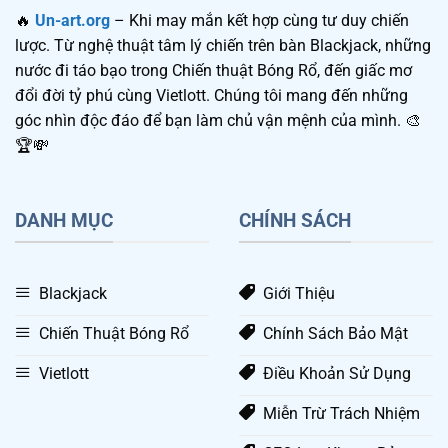
🔥
Un-art.org
– Khi may mắn kết hợp cùng tư duy chiến
lược. Từ nghệ thuật tâm lý chiến trên bàn Blackjack, những
nước đi táo bạo trong Chiến thuật Bóng Rổ, đến giấc mơ
đổi đời tỷ phú cùng Vietlott. Chúng tôi mang đến những
góc nhìn độc đáo để bạn làm chủ vận mệnh của mình. 🎨
🏆💸
DANH MỤC
CHÍNH SÁCH
Blackjack
Giới Thiệu
Chiến Thuật Bóng Rổ
Chính Sách Bảo Mật
Vietlott
Điều Khoản Sử Dụng
Miễn Trừ Trách Nhiệm