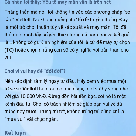
Cá nhân tôi thấy: Yếu tố may mắn vẫn là trên hết
Thẳng thắn mà nói, tôi không tin vào các phương pháp “soi
cầu” Vietlott. Nó không giống như lô đề truyền thống. Đây
là một trò chơi thuần túy về xác suất và may mắn. Tôi đã
thử nuôi một dãy số yêu thích trong cả năm trời và kết quả
là… không có gì. Kinh nghiệm của tôi là cứ để máy tự chọn
(TC) hoặc chọn những con số có ý nghĩa với bản thân cho
vui.
Chơi vì vui hay để “đổi đời”?
Nên xác định tâm lý ngay từ đầu. Hãy xem việc mua một
tờ vé số
Vietlott
là mua một niềm vui, một sự hy vọng nhỏ
với giá 10.000 VNĐ. Đừng dồn hết tiền bạc, coi nó là một
kênh đầu tư. Chơi có trách nhiệm sẽ giúp bạn vui vẻ dù
trúng hay trượt. Trúng thì tốt, không trúng thì cũng chỉ là
“mua vui” vài chục ngàn.
Kết luận