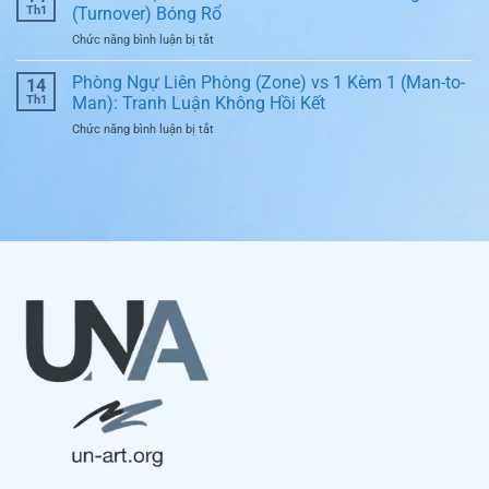
Phòng
Kèo
Th1
(Turnover) Bóng Rổ
Rổ
Ngự
Rebound
Chức năng bình luận bị tắt
ở
Box-
Của
Chiến
and-
Trung
Thuật
Phòng Ngự Liên Phòng (Zone) vs 1 Kèm 1 (Man-to-
one
14
Phong
Full-
Trong
Th1
Man): Tranh Luận Không Hồi Kết
Court
Bóng
Chức năng bình luận bị tắt
ở
Press
Rổ:
Phòng
&
Khóa
Ngự
Kèo
Chặt
Liên
Mất
Tay
Phòng
Bóng
Ném
(Zone)
(Turnover)
vs
Bóng
1
Rổ
Kèm
1
(Man-
to-
Man):
Tranh
Luận
Không
Hồi
Kết