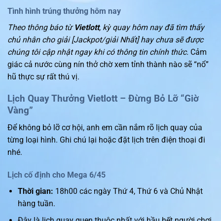
Tình hình trúng thưởng hôm nay
Theo thông báo từ
Vietlott
, kỳ quay hôm nay đã tìm thấy
chủ nhân cho giải [Jackpot/giải Nhất] hay chưa sẽ được
chúng tôi cập nhật ngay khi có thông tin chính thức.
Cảm
giác cả nước cùng nín thở chờ xem tỉnh thành nào sẽ “nổ”
hũ thực sự rất thú vị.
Lịch Quay Thưởng Vietlott – Đừng Bỏ Lỡ “Giờ
Vàng”
Để không bỏ lỡ cơ hội, anh em cần nắm rõ lịch quay của
từng loại hình. Ghi chú lại hoặc đặt lịch trên điện thoại đi
nhé.
Lịch cố định cho Mega 6/45
Thời gian:
18h00 các ngày Thứ 4, Thứ 6 và Chủ Nhật
hàng tuần.
Đây là lịch quay quen thuộc nhất với hầu hết người chơi.