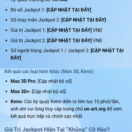
Bộ số Jackpot 1:
[CẬP NHẬT TẠI ĐÂY]
Số may mắn Jackpot 2:
[CẬP NHẬT TẠI ĐÂY]
Giá trị Jackpot 1:
[CẬP NHẬT TẠI ĐÂY]
VNĐ
Giá trị Jackpot 2:
[CẬP NHẬT TẠI ĐÂY]
VNĐ
Số người trúng Jackpot 1 / Jackpot 2:
[CẬP NHẬT TẠI
ĐÂY]
Kết quả các loại hình khác (Max 3D, Keno)
Max 3D Pro:
[Cập nhật bộ số]
Max 3D+:
[Cập nhật bộ số]
Keno:
Các kỳ quay Keno diễn ra liên tục 10 phút/lần,
anh em vui lòng truy cập trang chủ
un-art.org
để xem
kết quả trực tiếp và chính xác nhất.
Giá Trị Jackpot Hiện Tại “Khủng” Cỡ Nào?