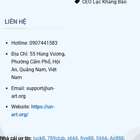
CEO Lạc Khang Bảo
LIÊN HỆ
Hotline:
0907441583
Địa Chỉ:
55 Hùng Vương,
Phường Cẩm Phổ, Hội
An, Quảng Nam, Việt
Nam
Email:
support@un-
art.org
Website:
https://un-
art.org/
Nhà cái uy tín:
luck8
,
789club
,
s666
,
five88
,
S666
,
Az888
,