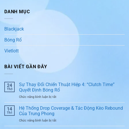
DANH MỤC
Blackjack
Bóng Rổ
Vietlott
BÀI VIẾT GẦN ĐÂY
Sự Thay Đổi Chiến Thuật Hiệp 4: “Clutch Time”
24
Th3
Quyết Định Bóng Rổ
Chức năng bình luận bị tắt
ở
Sự
Thay
Hệ Thống Drop Coverage & Tác Động Kèo Rebound
14
Đổi
Th1
Của Trung Phong
Chiến
Chức năng bình luận bị tắt
ở
Thuật
Hệ
Hiệp