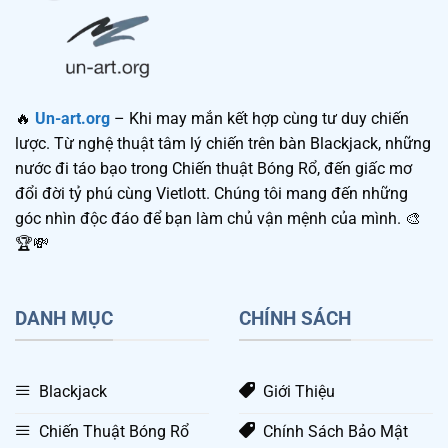
Luận
Không
Hồi
Kết
🔥
Un-art.org
– Khi may mắn kết hợp cùng tư duy chiến
lược. Từ nghệ thuật tâm lý chiến trên bàn Blackjack, những
nước đi táo bạo trong Chiến thuật Bóng Rổ, đến giấc mơ
đổi đời tỷ phú cùng Vietlott. Chúng tôi mang đến những
góc nhìn độc đáo để bạn làm chủ vận mệnh của mình. 🎨
🏆💸
DANH MỤC
CHÍNH SÁCH
Blackjack
Giới Thiệu
Chiến Thuật Bóng Rổ
Chính Sách Bảo Mật