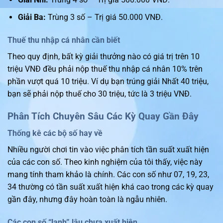
Giải Ba:
Trùng 3 số – Trị giá 50.000 VNĐ.
Thuế thu nhập cá nhân cần biết
Theo quy định, bất kỳ giải thưởng nào có giá trị trên 10
triệu VNĐ đều phải nộp thuế thu nhập cá nhân 10% trên
phần vượt quá 10 triệu. Ví dụ bạn trúng giải Nhất 40 triệu,
bạn sẽ phải nộp thuế cho 30 triệu, tức là 3 triệu VNĐ.
Phân Tích Chuyên Sâu Các Kỳ Quay Gần Đây
Thống kê các bộ số hay về
Nhiều người chơi tin vào việc phân tích tần suất xuất hiện
của các con số. Theo kinh nghiệm của tôi thấy, việc này
mang tính tham khảo là chính. Các con số như 07, 19, 23,
34 thường có tần suất xuất hiện khá cao trong các kỳ quay
gần đây, nhưng đây hoàn toàn là ngẫu nhiên.
Các con số “lạnh” lâu chưa xuất hiện