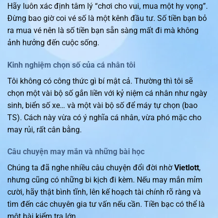
Hãy luôn xác định tâm lý “chơi cho vui, mua một hy vọng”.
Đừng bao giờ coi vé số là một kênh đầu tư. Số tiền bạn bỏ
ra mua vé nên là số tiền bạn sẵn sàng mất đi mà không
ảnh hưởng đến cuộc sống.
Kinh nghiệm chọn số của cá nhân tôi
Tôi không có công thức gì bí mật cả. Thường thì tôi sẽ
chọn một vài bộ số gắn liền với kỷ niệm cá nhân như ngày
sinh, biển số xe… và một vài bộ số để máy tự chọn (bao
TS). Cách này vừa có ý nghĩa cá nhân, vừa phó mặc cho
may rủi, rất cân bằng.
Câu chuyện may mắn và những bài học
Chúng ta đã nghe nhiều câu chuyện đổi đời nhờ
Vietlott
,
nhưng cũng có những bi kịch đi kèm. Nếu may mắn mỉm
cười, hãy thật bình tĩnh, lên kế hoạch tài chính rõ ràng và
tìm đến các chuyên gia tư vấn nếu cần. Tiền bạc có thể là
một bài kiểm tra lớn.