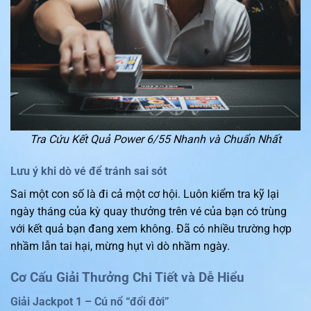
Tra Cứu Kết Quả Power 6/55 Nhanh và Chuẩn Nhất
Lưu ý khi dò vé để tránh sai sót
Sai một con số là đi cả một cơ hội. Luôn kiểm tra kỹ lại
ngày tháng của kỳ quay thưởng trên vé của bạn có trùng
với kết quả bạn đang xem không. Đã có nhiều trường hợp
nhầm lẫn tai hại, mừng hụt vì dò nhầm ngày.
Cơ Cấu Giải Thưởng Chi Tiết và Dễ Hiểu
Giải Jackpot 1 – Cú nổ “đổi đời”