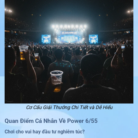
Cơ Cấu Giải Thưởng Chi Tiết và Dễ Hiểu
Quan Điểm Cá Nhân Về Power 6/55
Chơi cho vui hay đầu tư nghiêm túc?