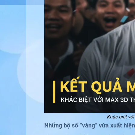
Khác biệt vớ
Những bộ số “vàng” vừa xuất hiện