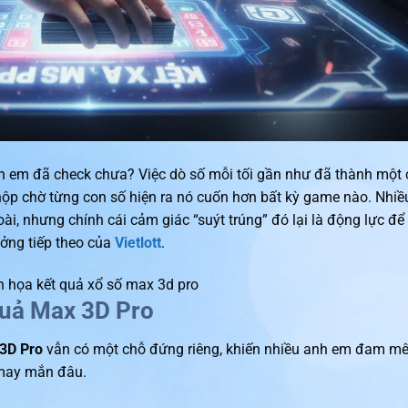
h em đã check chưa? Việc dò số mỗi tối gần như đã thành một 
 hộp chờ từng con số hiện ra nó cuốn hơn bất kỳ game nào. Nhiề
goài, nhưng chính cái cảm giác “suýt trúng” đó lại là động lực để
ởng tiếp theo của
Vietlott
.
quả Max 3D Pro
3D Pro
vẫn có một chỗ đứng riêng, khiến nhiều anh em đam m
 may mắn đâu.