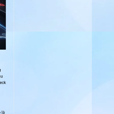
g
âu
heck
 là