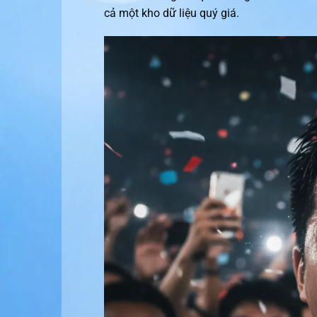
cả một kho dữ liệu quý giá.